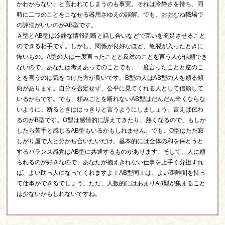
かわからない」と言われてしまうのも事実。それは冷静さを持ち、同
時に二つのことをこなせる器用さゆえの誤解。でも、おおむね職場で
の評価がいいのがAB型です。
Ａ型とAB型は冷静な情報判断と話し合いなどで互いを充足させること
のできる相手です。しかし、関係が良好なほど、亀裂が入ったときに
怖いもの。A型の人は一度言ったことと反対のことを言う人が信頼でき
ないので、あなたは考えあってのことでも、一度言ったことと逆のこ
とを言うのは気をつけた方が良いです。B型の人はAB型の人を頼る傾
向があります。自分を否定せず、公平に見てくれる人として信頼して
いるからです。でも、頼みごとを断れないAB型はだんだん辛くならな
いように、断るときははっきりと言うようにしましょう。言えば伝わ
るのがB型です。O型は感情的に訴えてきたり、熱くなるので、もしか
したら苦手と感じるAB型もいるかもしれません。でも、O型はただ寂
しがり屋で人と分かち合いたいだけ。基本的には全体の和を保とうと
するバランス感覚はAB型に共通するものがあります。そして、人に頼
られるのが好きなので、あなたが抱えきれない仕事を上手く分担すれ
ば、よい助っ人になってくれますよ！AB型同士は、よい距離間を持っ
て仕事ができるでしょう。ただ、人数的にはあまりAB型が集まること
は少ないかもしれないですね。