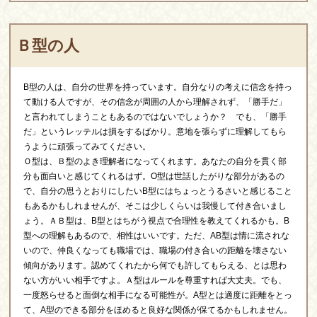
Ｂ型の人
B型の人は、自分の世界を持っています。自分なりの考えに信念を持っ
て動ける人ですが、その信念が周囲の人から理解されず、「勝手だ」
と言われてしまうこともあるのではないでしょうか？ でも、「勝手
だ」というレッテルは損をするばかり。意地を張らずに理解してもら
うように頑張ってみてください。
Ｏ型は、Ｂ型のよき理解者になってくれます。あなたの自分を貫く部
分も面白いと感じてくれるはず。O型は世話したがりな部分があるの
で、自分の思うとおりにしたいB型にはちょっとうるさいと感じること
もあるかもしれませんが、そこは少しくらいは我慢して付き合いまし
ょう。ＡＢ型は、B型とはちがう視点で合理性を教えてくれるかも。B
型への理解もあるので、相性はいいです。ただ、AB型は情に流されな
いので、仲良くなっても職場では、職場の付き合いの距離を壊さない
傾向があります。認めてくれたから何でも許してもらえる、とは思わ
ない方がいい相手ですよ。Ａ型はルールを尊重すれば大丈夫。でも、
一度怒らせると面倒な相手になる可能性が。A型とは適度に距離をとっ
て、A型のできる部分をほめると良好な関係が保てるかもしれません。