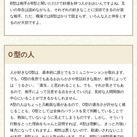
B型は相手がB型と聞いただけで好感を持つ人がおおいんですよね。互
いの存在は認めながらも、それぞれの好きなことに没頭できるのが楽
な相手。ただ、職場ではB型ばかりで固まらず、いろんな人と仲良くす
るのが大切ですよ。
Ｏ型の人
人が好きなO型は、基本的に誰とでもコミュニケーションが取れます。
でも、O型の長所でもあるおおらかさや世話好きな面が、相手によって
は「うるさい」「適当」と思われることも。でも、それが良さでもあ
るので、相手によって注意する点をかえていけば、良好な人間関係の
中心にいることができるかもしれません。
A型の人はちょっと几帳面な面があるので、O型の適当さが許せなく感
じることも。O型としては全体のバランスを見て判断していることで
も、熟知していないように見えてしまうものです。しかし、そういう
行動をとった理由をちゃんと説明すれば、A型は理解し、きっと力強い
味方になってくれますよ。相性は悪くないので、勘違いされないこと
が大切。B型とは、わりと気が合います。でも、B型にはB型思考で行