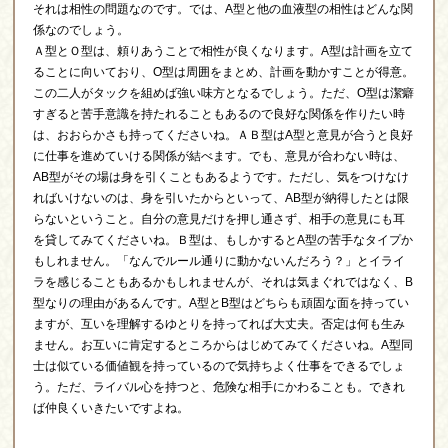
それは相性の問題なのです。では、A型と他の血液型の相性はどんな関
係なのでしょう。
Ａ型とＯ型は、頼りあうことで相性が良くなります。A型は計画を立て
ることに向いており、O型は周囲をまとめ、計画を動かすことが得意。
この二人がタックを組めば強い味方となるでしょう。ただ、O型は潔癖
すぎると苦手意識を持たれることもあるので良好な関係を作りたい時
は、おおらかさも持ってくださいね。ＡＢ型はA型と意見が合うと良好
に仕事を進めていける関係が結べます。でも、意見が合わない時は、
AB型がその場は身を引くこともあるようです。ただし、気をつけなけ
ればいけないのは、身を引いたからといって、AB型が納得したとは限
らないということ。自分の意見だけを押し通さず、相手の意見にも耳
を貸してみてくださいね。Ｂ型は、もしかするとA型の苦手なタイプか
もしれません。「なんでルール通りに動かないんだろう？」とイライ
ラを感じることもあるかもしれませんが、それは気まぐれではなく、B
型なりの理由があるんです。A型とB型はどちらも頑固な面を持ってい
ますが、互いを理解するゆとりを持ってれば大丈夫。否定は何も生み
ません。お互いに肯定するところからはじめてみてくださいね。A型同
士は似ている価値観を持っているので気持ちよく仕事をできるでしょ
う。ただ、ライバル心を持つと、危険な相手にかわることも。できれ
ば仲良くいきたいですよね。