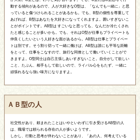
動する傾向があるので、人が大好きなO型は、「なんでも一緒に」と思
っていると傷つけられることがあるかも。でも、B型の個性を尊重して
あげれば、B型はあなたを大好きになってくれますよ。囲いすぎないこ
とがポイントです。AB型は すごいなと思っても、なんだか冷たくされ
たと感じることが多いかも。でも、それはO型が仕事もプライベートも
仲良くしたいという人好きな面があるから。AB型は仕事とプライベー
トは別です。そう割り切って一緒に働けば、AB型は誰にも平等な距離
をとって、仕事をこなすので、旅行な同僚として働いていくことがで
きますよ。O型同士は自己主張しあいすぎないこと。自分がして欲しい
こと、たぶん、相手もして欲しいので、ライバル心をもたず、一緒に
頑張れるなら強い味方になりますよ。
ＡＢ型の人
社交性があり、頼まれたことはいやといわずに引き受けるAB型の人
は、職場では頼られる存在の人が多いようです。
しかし、行動と思考が伴わないことがあり、「あの人、何考えている